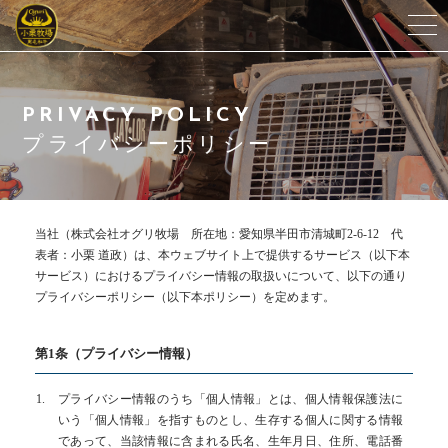
オグリ牧場について
PRIVACY POLICY
代表紹介
プライバシーポリシー
生産のこだわり
当社（株式会社オグリ牧場 所在地：愛知県半田市清城町2-6-12 代
アクセス
表者：小栗 道政）は、本ウェブサイト上で提供するサービス（以下本
サービス）におけるプライバシー情報の取扱いについて、以下の通り
プライバシーポリシー（以下本ポリシー）を定めます。
よくある質問
小栗和牛指定取扱店
第1条（プライバシー情報）
プライバシー情報のうち「個人情報」とは、個人情報保護法に
ブログ
いう「個人情報」を指すものとし、生存する個人に関する情報
であって、当該情報に含まれる氏名、生年月日、住所、電話番