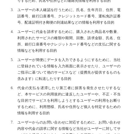
りするため、氏名や住所などの連絡先情報を利用する目的
ユーザーの本人確認を行うために、氏名、生年月日、住所、電
話番号、銀行口座番号、クレジットカード番号、運転免許証番
号、配達証明付き郵便の到達結果などの情報を利用する目的
ユーザーに代金を請求するために、購入された商品名や数量、
利用されたサービスの種類や期間、回数、請求金額、氏名、住
所、銀行口座番号やクレジットカード番号などの支払に関する
情報などを利用する目的
ユーザーが簡便にデータを入力できるようにするために、当社
に登録されている情報を入力画面に表示させたり、ユーザーの
ご指示に基づいて他のサービスなど（提携先が提供するものも
含みます）に転送したりする目的
代金の支払を遅滞したり第三者に損害を発生させたりするな
ど、本サービスの利用規約に違反したユーザーや、不正・不当
な目的でサービスを利用しようとするユーザーの利用をお断り
するために、利用態様、氏名や住所など個人を特定するための
情報を利用する目的
ユーザーからのお問い合わせに対応するために、お問い合わせ
内容や代金の請求に関する情報など当社がユーザーに対してサ