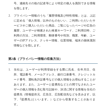
号、連絡先その他の記述等により特定の個人を識別できる情報
お問い合わせ
を指します。
プライバシー情報のうち「履歴情報及び特性情報」とは、上記
CONTACT
に定める「個人情報」以外のものをいい、ご利用いただいたサ
ービスやご購入いただいた商品、ご覧になったページや広告の
当牧場へのお問い合わせはこちらから
履歴、ユーザーが検索された検索キーワード、ご利用日時、ご
利用の方法、ご利用環境、郵便番号や性別、職業、年齢、ユー
メールでの受付
ザーのIPアドレス、クッキー情報、位置情報、端末の個体識別
お問い合わせフォーム
情報などを指します。
24時間受付中
第2条（プライバシー情報の収集方法）
お電話での受付
0569-22-8434
当社は、ユーザーが利用登録をする際に氏名、生年月日、住
所、電話番号、メールアドレス、銀行口座番号、クレジットカ
ード番号、運転免許証番号などの個人情報をお尋ねすることが
あります。また、ユーザーと提携先などとの間でなされたユー
ザーの個人情報を含む取引記録や、決済に関する情報を当社の
提携先（情報提供元、広告主、広告配信先などを含みます。以
下、｢提携先｣といいます。）などから収集することがありま
す。