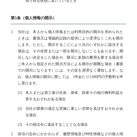
知り得る状態に置いているとき
第5条（個人情報の開示）
当社は、本人から個人情報または利用目的の開示を求められた
ときは、書面又は電磁的記録の提供により遅滞なくこれを開示
します。ただし、開示することにより次のいずれかに該当する
場合は、その全部または一部を開示しないこともあります。開
示しない決定をした場合や、開示に多額の費用を要する場合等
ご本人から指定された開示方法による開示が困難な場合（書面
での開示になります）には、その旨を遅滞なく通知します。な
お、個人情報の開示に際しては、1件あたり1,000円の手数料を申
し受けます。
本人または第三者の生命、身体、財産その他の権利利益を
害するおそれがある場合
当社の業務の適正な実施に著しい支障を及ぼすおそれがあ
る場合
その他法令に違反することとなる場合
前項の定めにかかわらず、履歴情報及び特性情報などの個人情